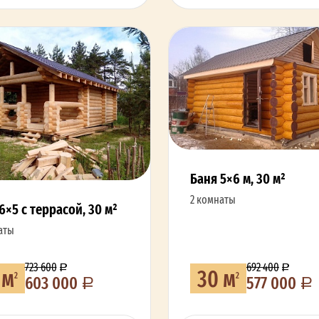
Баня 5×6 м, 30 м²
2 комнаты
6×5 с террасой, 30 м²
аты
723 600
692 400
 м
30 м
2
2
603 000
577 000