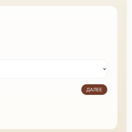
Ш
В
ДАЛЕЕ