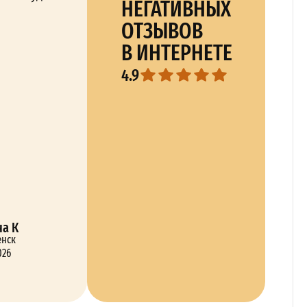
НЕГАТИВНЫХ
ОТЗЫВОВ
В ИНТЕРНЕТЕ
4.9
а К
енск
026