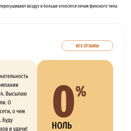
пересушивают воздух и больше относятся печам финского типа.
ВСЕ ОТЗЫВЫ
0
нательность
%
омпании
х4. Высылаю
ли. О
сети, о чем
. Буду
НОЛЬ
хов и удачи!