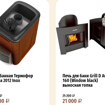
 банная Термофор
Печь для бани Grill D A
а 2012 Inox
160 (Window black)
выносная топка
25 200
000
21 000