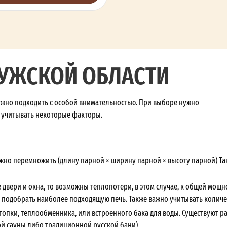
ЛУЖСКОЙ ОБЛАСТИ
ужно подходить с особой внимательностью. При выборе нужно
 учитывать некоторые факторы.
жно перемножить (длину парной × ширину парной × высоту парной) Так 
двери и окна, то возможны теплопотери, в этом случае, к общей мощнос
 подобрать наиболее подходящую печь. Также важно учитывать количе
топки, теплообменника, или встроенного бака для воды. Существуют р
й сауны либо традиционной русской бани)