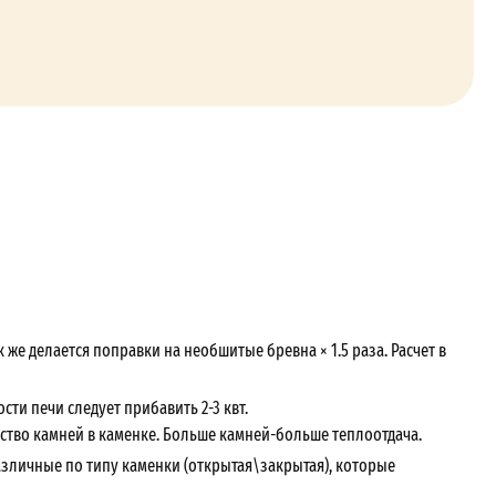
же делается поправки на необшитые бревна × 1.5 раза. Расчет в
ти печи следует прибавить 2-3 квт.
ство камней в каменке. Больше камней-больше теплоотдача.
азличные по типу каменки (открытая\закрытая), которые