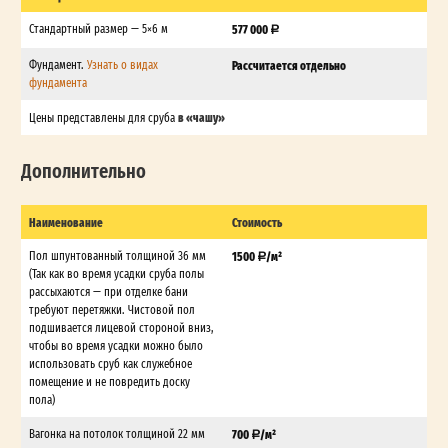
Стандартный размер — 5×6 м
577 000
Фундамент.
Узнать о видах
Рассчитается отдельно
фундамента
в «чашу»
Цены представлены для сруба
Дополнительно
Наименование
Стоимость
Пол шпунтованный толщиной 36 мм
1500
/м²
(Так как во время усадки сруба полы
рассыхаются — при отделке бани
требуют перетяжки. Чистовой пол
подшивается лицевой стороной вниз,
чтобы во время усадки можно было
использовать сруб как служебное
помещение и не повредить доску
пола)
Вагонка на потолок толщиной 22 мм
700
/м²