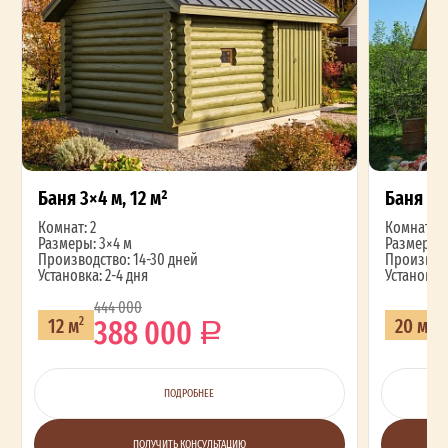
Баня 3×4 м, 12 м²
Баня 4×
Комнат: 2
Комнат: 2
Размеры: 3×4 м
Размеры: 
Производство: 14-30 дней
Производс
Установка: 2-4 дня
Установка:
444 000
388 000
12 м
20 м
2
2
ПОДРОБНЕЕ
ПОЛУЧИТЬ КОНСУЛЬТАЦИЮ