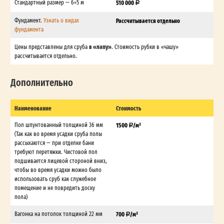
Стандартный размер — 6×5 м
510 000
Фундамент.
Узнать о видах
Рассчитывается отдельно
фундамента
в «лапу»
Цены представлены для сруба
. Стоимость рубки в «чашу»
рассчитывается отдельно.
Дополнительно
Наименование
Стоимость
Пол шпунтованный толщиной 36 мм
1500
/м²
(Так как во время усадки сруба полы
рассыхаются — при отделке бани
требуют перетяжки. Чистовой пол
подшивается лицевой стороной вниз,
чтобы во время усадки можно было
использовать сруб как служебное
помещение и не повредить доску
пола)
Вагонка на потолок толщиной 22 мм
700
/м²