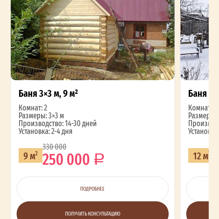
Баня 3×3 м, 9 м²
Баня 3×4
Комнат: 2
Комнат: 2
Размеры: 3×3 м
Размеры: 
Производство: 14-30 дней
Производс
Установка: 2-4 дня
Установка:
330 000
2
250 000
9 м
12 м
2
2
ПОДРОБНЕЕ
ПОЛУЧИТЬ КОНСУЛЬТАЦИЮ