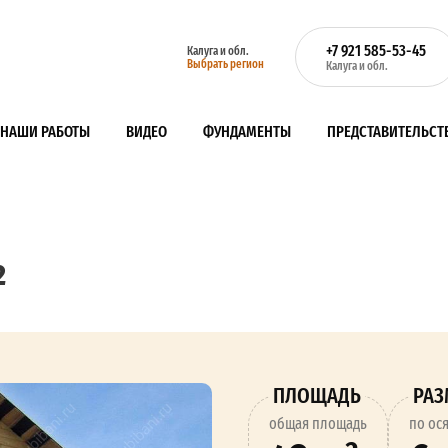
+7 921 585-53-45
Калуга и обл.
Выбрать регион
Калуга и обл.
НАШИ РАБОТЫ
ВИДЕО
ФУНДАМЕНТЫ
ПРЕДСТАВИТЕЛЬСТ
²
ПЛОЩАДЬ
РА
oбщая площадь
по ос