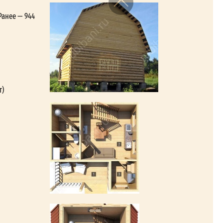
Ранее — 944
т)