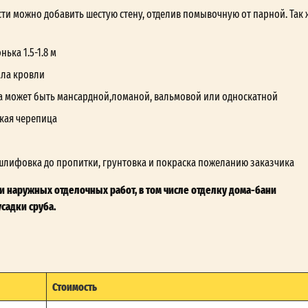
ти можно добавить шестую стену, отделив помывочную от парной. Так 
ька 1.5-1.8 м
ала кровли
а может быть мансардной,ломаной, вальмовой или односкатной
кая черепица
шлифовка до пропитки, грунтовка и покраска пожеланию заказчика
и наружных отделочных работ, в том числе отделку дома-бани
садки сруба.
Стоимость