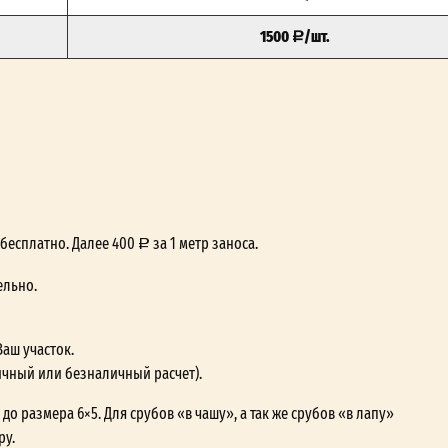
1500
/шт.
— бесплатно. Далее 400
за 1 метр заноса.
ельно.
Ваш участок.
ичный или безналичный расчет).
до размера 6×5. Для срубов «в чашу», а так же срубов «в лапу»
ру.