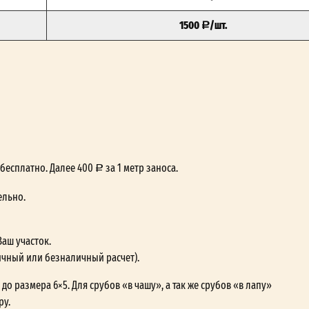
1500
/шт.
— бесплатно. Далее 400
за 1 метр заноса.
ельно.
Ваш участок.
ичный или безналичный расчет).
до размера 6×5. Для срубов «в чашу», а так же срубов «в лапу»
ру.