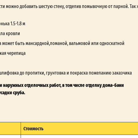
ти можно добавить шестую стену, отделив помывочную от парной. Так 
ька 1.5-1.8 м
ала кровли
а может быть мансардной,ломаной, вальмовой или односкатной
кая черепица
шлифовка до пропитки, грунтовка и покраска пожеланию заказчика
и наружных отделочных работ, в том числе отделку дома-бани
садки сруба.
Стоимость