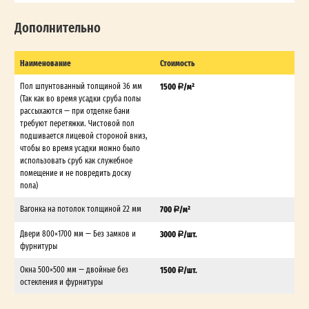
Дополнительно
Наименование
Стоимость
Пол шпунтованный толщиной 36 мм
1500
/м²
(Так как во время усадки сруба полы
рассыхаются — при отделке бани
требуют перетяжки. Чистовой пол
подшивается лицевой стороной вниз,
чтобы во время усадки можно было
использовать сруб как служебное
помещение и не повредить доску
пола)
Вагонка на потолок толщиной 22 мм
700
/м²
Двери 800×1700 мм — Без замков и
3000
/шт.
фурнитуры
Окна 500×500 мм — двойные без
1500
/шт.
остекления и фурнитуры