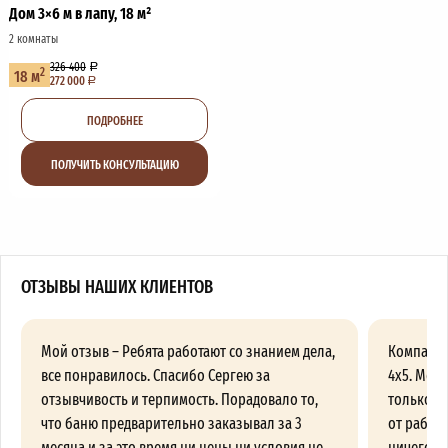
Дом 3×6 м в лапу, 18 м²
2 комнаты
326 400
2
18 м
272 000
ПОДРОБНЕЕ
ПОЛУЧИТЬ КОНСУЛЬТАЦИЮ
ОТЗЫВЫ НАШИХ КЛИЕНТОВ
Мой отзыв – Ребята работают со знанием дела,
Компания
все понравилось. Спасибо Сергею за
4х5. Меня
отзывчивость и терпимость. Порадовало то,
только п
что баню предварительно заказывал за 3
от работы
месяца и за это время ни цены ни условия не
ничего пр