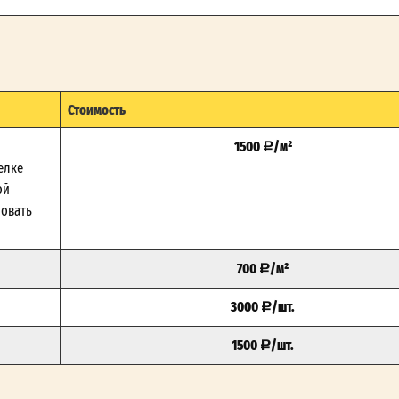
Стоимость
1500
/м²
елке
ой
зовать
700
/м²
3000
/шт.
1500
/шт.