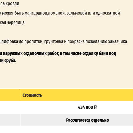
ала кровли
а может быть мансардной,ломаной, вальмовой или односкатной
кая черепица
шлифовка до пропитки, грунтовка и покраска пожеланию заказчика
 наружных отделочных работ, в том числе отделку бани под
и сруба.
Стоимость
434 000
Рассчитается отдельно