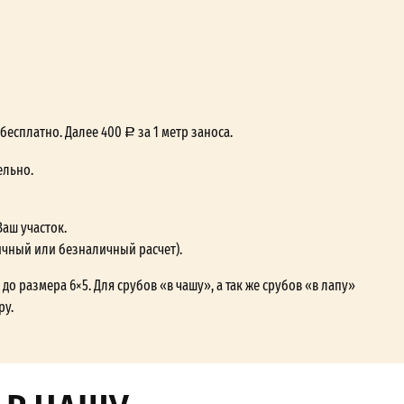
— бесплатно. Далее 400
за 1 метр заноса.
ельно.
Ваш участок.
ичный или безналичный расчет).
до размера 6×5. Для срубов «в чашу», а так же срубов «в лапу»
ру.