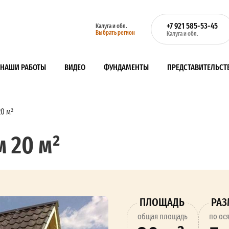
+7 921 585-53-45
Калуга и обл.
Выбрать регион
Калуга и обл.
НАШИ РАБОТЫ
ВИДЕО
ФУНДАМЕНТЫ
ПРЕДСТАВИТЕЛЬСТ
20 м²
м 20 м²
ПЛОЩАДЬ
РА
oбщая площадь
по ос