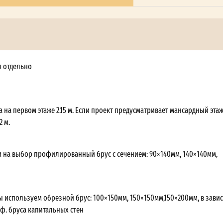
я отдельно
 на первом этаже 2.15 м. Если проект предусматривает мансардный этаж,
2 м.
 на выбор профилированный брус с сечением: 90×140мм, 140×140мм,
ы используем обрезной брус: 100×150мм, 150×150мм,150×200мм, в зави
оф. бруса капитальных стен