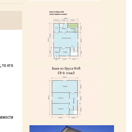
 то его
симости