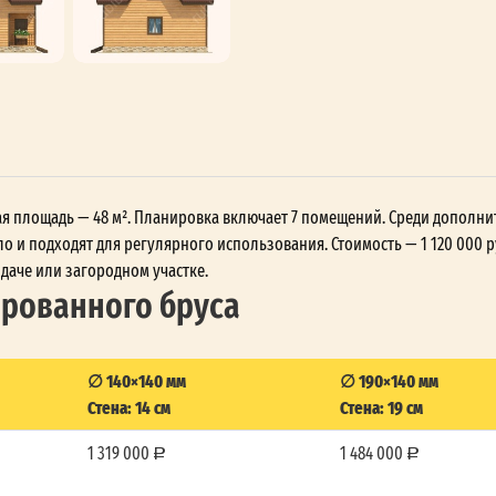
бщая площадь — 48 м². Планировка включает 7 помещений. Среди дополн
о и подходят для регулярного использования. Стоимость — 1 120 000 р
 даче или загородном участке.
ированного бруса
∅ 140×140 мм
∅ 190×140 мм
Стена: 14 см
Стена: 19 см
1 319 000
1 484 000