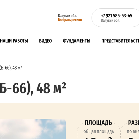
+7 921 585-53-45
Калуга и обл.
Выбрать регион
Калуга и обл.
НАШИ РАБОТЫ
ВИДЕО
ФУНДАМЕНТЫ
ПРЕДСТАВИТЕЛЬСТ
Б-66), 48 м²
Б-66), 48 м²
ПЛОЩАДЬ
РА
oбщая площадь
по вн