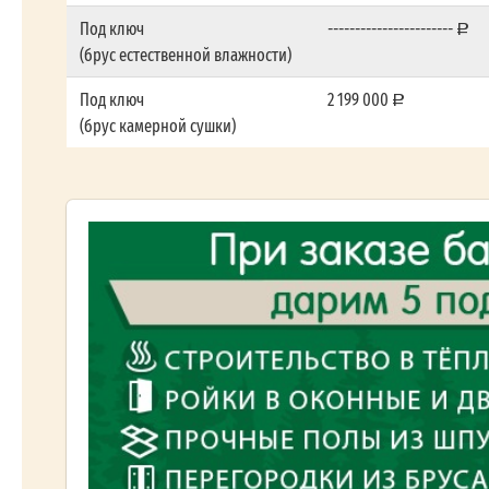
Под ключ
-----------------------
(брус естественной влажности)
Под ключ
2 199 000
(брус камерной сушки)