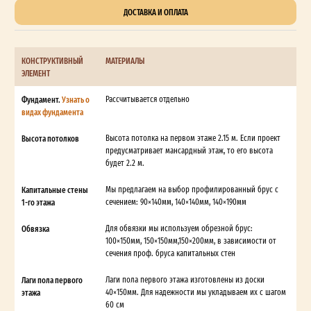
ДОСТАВКА И ОПЛАТА
КОНСТРУКТИВНЫЙ
МАТЕРИАЛЫ
ЭЛЕМЕНТ
Фундамент.
Узнать о
Рассчитывается отдельно
видах фундамента
Высота потолков
Высота потолка на первом этаже 2.15 м. Если проект
предусматривает мансардный этаж, то его высота
будет 2.2 м.
Капитальные стены
Мы предлагаем на выбор профилированный брус с
1-го этажа
сечением: 90×140мм, 140×140мм, 140×190мм
Обвязка
Для обвязки мы используем обрезной брус:
100×150мм, 150×150мм,150×200мм, в зависимости от
сечения проф. бруса капитальных стен
Лаги пола первого
Лаги пола первого этажа изготовлены из доски
этажа
40×150мм. Для надежности мы укладываем их с шагом
60 см