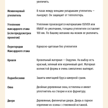
увеличить.
Межвенцовый
В пазах между венцами укладываем утеплитель —
утеплитель
льноджут. Он защищает от теплопотерь.
Утепление
Утепление производится материалами ISOVER или
мансардного этажа
KNAUF по умолчанию, толщина утеплителя составляет
(если предусмотрен
100 мм. По Вашему желанию мы можем ее увеличить.
проектом)
Перегородки
Каркасно-щитовые без утеплителя
Мансардного этажа
Кровля
Кровельный материал — Ондулин. На выбор есть
красный, зеленый или коричневый цвет. Материал
волнистой формы и очень симпатично выглядит.
Поднебесники
Зашиты имитацией бруса камерной сушки.
Окна
Двойные деревянные окна, остеклены и имеют
уплотнитель на створке и всю фурнитуру.
Двери
Деревянные, филенчатые двери. Дверь в парное
отделение из осины с стеклянной вставкой.