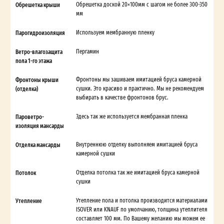
Обрешетка крыши
Обрешетка доской 20×100мм с шагом не более 300-350
мм
Парогидроизоляция
Используем мембранную пленку
Ветро-влагозащита
Пергамин
пола 1-го этажа
Фронтоны крыши
Фронтоны мы зашиваем имитацией бруса камерной
(отделка)
сушки. Это красиво и практично. Мы не рекомендуем
выбирать в качестве фронтонов брус.
Пароветро-
Здесь так же используется мембранная пленка
изоляция мансарды
Отделка мансарды
Внутреннюю отделку выполняем имитацией бруса
камерной сушки
Потолок
Отделка потолка так же имитацией бруса камерной
сушки
Утепление
Утепление пола и потолка производится материалами
ISOVER или KNAUF по умолчанию, толщина утеплителя
составляет 100 мм. По Вашему желанию мы можем ее