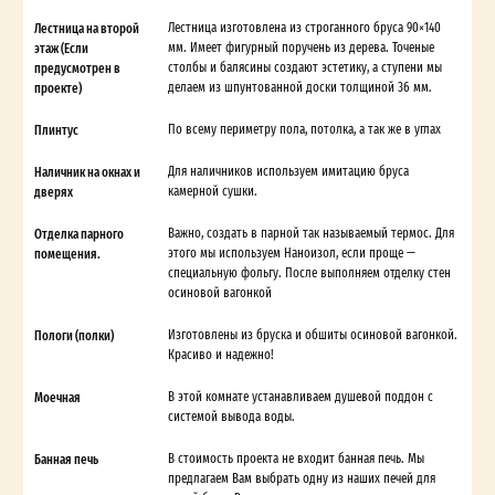
Лестница на второй
Лестница изготовлена из строганного бруса 90×140
этаж (Если
мм. Имеет фигурный поручень из дерева. Точеные
предусмотрен в
столбы и балясины создают эстетику, а ступени мы
проекте)
делаем из шпунтованной доски толщиной 36 мм.
Плинтус
По всему периметру пола, потолка, а так же в углах
Наличник на окнах и
Для наличников используем имитацию бруса
дверях
камерной сушки.
Отделка парного
Важно, создать в парной так называемый термос. Для
помещения.
этого мы используем Наноизол, если проще —
специальную фольгу. После выполняем отделку стен
осиновой вагонкой
Пологи (полки)
Изготовлены из бруска и обшиты осиновой вагонкой.
Красиво и надежно!
Моечная
В этой комнате устанавливаем душевой поддон с
системой вывода воды.
Банная печь
В стоимость проекта не входит банная печь. Мы
предлагаем Вам выбрать одну из наших печей для