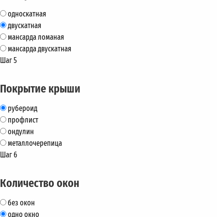
односкатная
двускатная
мансарда ломаная
мансарда двускатная
Шаг 5
Покрытие крыши
рубероид
профлист
ондулин
металлочерепица
Шаг 6
Количество окон
без окон
одно окно