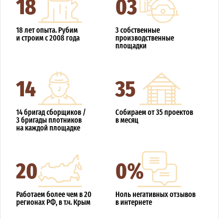
18
03
18 лет опыта. Рубим
3 собственные
и строим с 2008 года
производственные
площадки
14
35
14 бригад сборщиков /
Собираем от 35 проектов
3 бригады плотников
в месяц
на каждой площадке
20
0%
Работаем более чем в 20
Ноль негативных отзывов
регионах РФ, в т.ч. Крым
в интернете