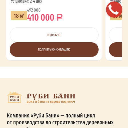
Установка: 2-4 дня
Установка:
492 000
410 000
18 м
16 м
2
2
ПОДРОБНЕЕ
ПОЛУЧИТЬ КОНСУЛЬТАЦИЮ
Компания «Руби Бани» — полный цикл
от производства до строительства деревянных