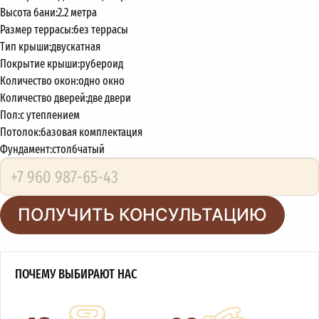
Высота бани:
2.2 метра
Размер террасы:
без террасы
Тип крыши:
двускатная
Покрытие крыши:
рубероид
Количество окон:
одно окно
Количество дверей:
две двери
Пол:
с утеплением
Потолок:
базовая комплектация
Фундамент:
столбчатый
ПОЛУЧИТЬ КОНСУЛЬТАЦИЮ
ПОЧЕМУ ВЫБИРАЮТ НАС