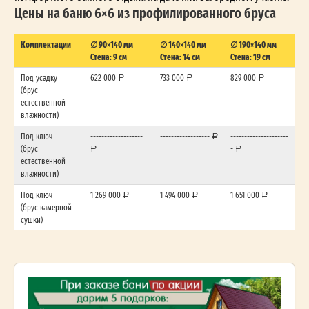
Цены на баню 6×6 из профилированного бруса
Комплектации
∅ 90×140 мм
∅ 140×140 мм
∅ 190×140 мм
Стена: 9 см
Стена: 14 см
Стена: 19 см
Под усадку
622 000
733 000
829 000
(брус
естественной
влажности)
Под ключ
-------------------
------------------
---------------------
(брус
-
естественной
влажности)
Под ключ
1 269 000
1 494 000
1 651 000
(брус камерной
сушки)