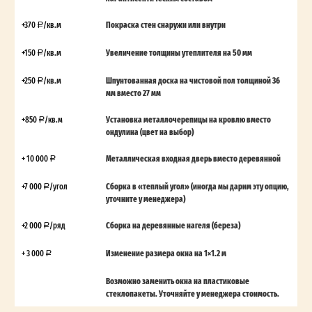
+370
/кв.м
Покраска стен снаружи или внутри
+150
/кв.м
Увеличение толщины утеплителя на 50 мм
+250
/кв.м
Шпунтованная доска на чистовой пол толщиной 36
мм вместо 27 мм
+850
/кв.м
Установка металлочерепицы на кровлю вместо
ондулина (цвет на выбор)
+ 10 000
Металлическая входная дверь вместо деревянной
+7 000
/угол
Сборка в «теплый угол» (иногда мы дарим эту опцию,
уточните у менеджера)
+2 000
/ряд
Сборка на деревянные нагеля (береза)
+ 3 000
Изменение размера окна на 1×1.2 м
Возможно заменить окна на пластиковые
стеклопакеты. Уточняйте у менеджера стоимость.