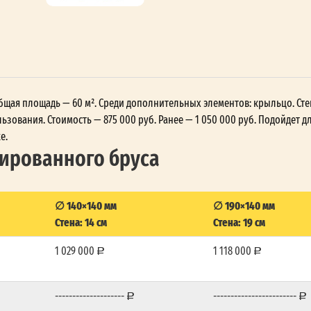
, общая площадь — 60 м². Среди дополнительных элементов: крыльцо. Ст
зования. Стоимость — 875 000 руб. Ранее — 1 050 000 руб. Подойдет д
е.
лированного бруса
∅ 140×140 мм
∅ 190×140 мм
Стена: 14 см
Стена: 19 см
1 029 000
1 118 000
--------------------
------------------------