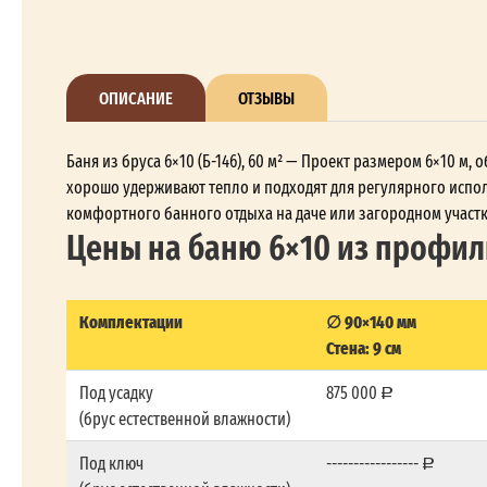
ОПИСАНИЕ
ОТЗЫВЫ
Баня из бруса 6×10 (Б-146), 60 м² — Проект размером 6×10 м
хорошо удерживают тепло и подходят для регулярного исполь
комфортного банного отдыха на даче или загородном участк
Цены на баню 6×10 из профи
Комплектации
∅ 90×140 мм
Стена: 9 см
Под усадку
875 000
(брус естественной влажности)
Под ключ
-----------------