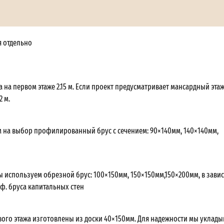
я отдельно
 на первом этаже 2.15 м. Если проект предусматривает мансардный этаж,
2 м.
 на выбор профилированный брус с сечением: 90×140мм, 140×140мм,
ы используем обрезной брус: 100×150мм, 150×150мм,150×200мм, в зави
оф. бруса капитальных стен
вого этажа изготовлены из доски 40×150мм. Для надежности мы уклады