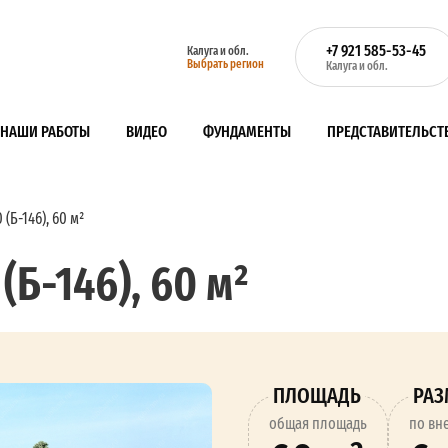
+7 921 585-53-45
Калуга и обл.
Выбрать регион
Калуга и обл.
НАШИ РАБОТЫ
ВИДЕО
ФУНДАМЕНТЫ
ПРЕДСТАВИТЕЛЬСТ
(Б-146), 60 м²
(Б-146), 60 м²
ПЛОЩАДЬ
РА
oбщая площадь
по вн