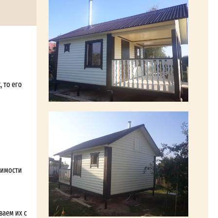
 то его
симости
ваем их с