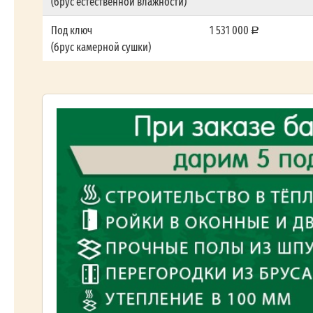
(брус естественной влажности)
Под ключ
1 531 000
(брус камерной сушки)