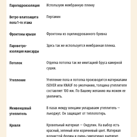
Парогидроизоляция
Используем мембранную пленку
Ветро-влагозащита
Пергамин
пола 1-го этажа
Фронтоны крыши
Фронтоны из оцилиндрованного бревна
Пароветро-
Здесь так же используется мембранная пленка.
изоляция мансарды
Потолок
Отделка потолка так же имитацией бруса камерной
сушки.
Утепление
Утепление пола и потолка производится материалами
ISOVER или KNAUF по умолчанию, толщина утеплителя
составляет 100 мм. По Вашему желанию мы можем ее
увеличить.
Межвенцовый
В пазах между венцами укладываем утеплитель —
утеплитель
льноджут. Он защищает от теплопотерь.
Кровля
Кровельный материал — Ондулин. На выбор есть
красный, зеленый или коричневый цвет. Материал
волнистой формы и очень симпатично выглядит.