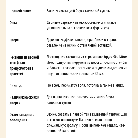
Поднебесники
Зашиты имитацией бруса камерной сушки.
Окна
Двойные деревянные окна, остеклены и имеют
уплотнитель на створке и всю фурнитуру.
Двери
Деревянные,филенчатые двери. Дверь в парное
отделение из осины с стеклянной вставкой.
Лестница на второй
Лестница изготовлена из строганного бруса 90×140мм.
этаж (если
Имеет фигурный поручень из дерева. Точеные столбы
предусмотрен в
и балясины создают эстетику, а ступени мы делаем из
проекте)
шпунтованной доски толщиной 36 мм.
Плинтус
По всему периметру пола, потолка, а так же в углах.
Наличник на окнах и
Для наличников используем имитацию бруса
дверях
камерной сушки.
Отделка парного
Важно, создать в парной так называемый термос. Для
помещения.
этого мы используем Наноизол, если проще —
специальную фольгу. После выполняем отделку стен
осиновой вагонкой