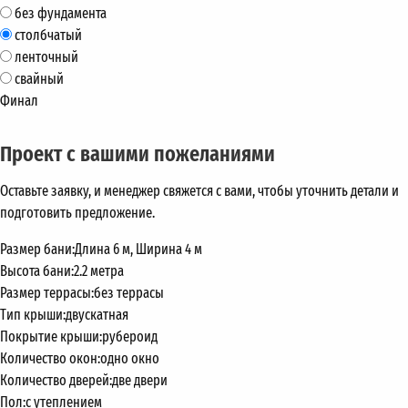
без фундамента
столбчатый
ленточный
свайный
Финал
Проект с вашими пожеланиями
Оставьте заявку, и менеджер свяжется с вами, чтобы уточнить детали и
подготовить предложение.
Размер бани:
Длина 6 м, Ширина 4 м
Высота бани:
2.2 метра
Размер террасы:
без террасы
Тип крыши:
двускатная
Покрытие крыши:
рубероид
Количество окон:
одно окно
Количество дверей:
две двери
Пол:
с утеплением