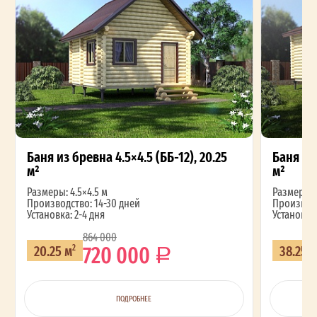
Баня из бревна 4.5×4.5 (ББ-12), 20.25
Баня из 
м²
м²
Размеры: 4.5×4.5 м
Размеры: 4
Производство: 14-30 дней
Производс
Установка: 2-4 дня
Установка:
864 000
720 000
20.25 м
38.25 
2
ПОДРОБНЕЕ