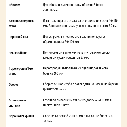
Обвязка
Для обвязки мы используем обрезной брус:
200×150мм
Лаги пола первого
Лаги пола первого этажа изготовлены из доски 40×150
этажа
мм. Для надежности мы укладываем их с шагом 60 см.
Черновой пол
Для устройства чернового пола используется
обрезная доска 20×100 мм
Чистовой пол
Пол чистовой выполнен из шпунтованной доски
камерной сушки толщиной 27 мм.
Перегородки 1-го
Перегородки выполняем из оцилиндрованного
этажа
бревна 200 мм
Сборка
Сборку венцов сруба производим на нагеля из березы
диаметром 24 мм.
Стропильная
Стропила выполнены так же из доски 40×100 мм и
система
имеют шаг в 1 метр.
Обрешетка крыши.
Обрешетка доской 20×100 мм с шагом не более 300-
350 мм.