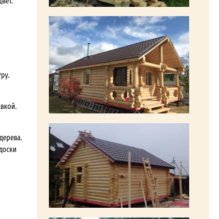
вет.
ру.
авкой.
дерева.
 доски