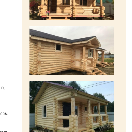
ию,
ерь.