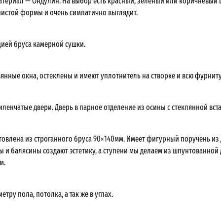
териал — Ондулин. На выбор есть красный, зеленый или коричневый ц
истой формы и очень симпатично выглядит.
ией бруса камерной сушки.
янные окна, остеклены и имеют уплотнитель на створке и всю фурниту
ленчатые двери. Дверь в парное отделение из осины с стеклянной вст
товлена из строганного бруса 90×140мм. Имеет фигурный поручень из 
ы и балясины создают эстетику, а ступени мы делаем из шпунтованной
м.
етру пола, потолка, а так же в углах.