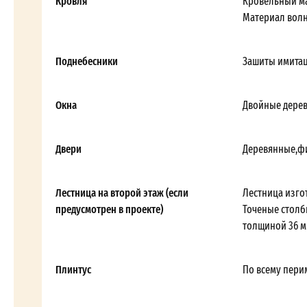
Кровля
Кровельный ма
Материал волн
Поднебесники
Зашиты имитац
Окна
Двойные дерев
Двери
Деревянные,фи
Лестница на второй этаж (если
Лестница изго
предусмотрен в проекте)
Точеные столб
толщиной 36 м
Плинтус
По всему перим