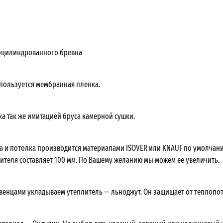
оцилиндрованного бревна
спользуется мембранная пленка.
ка так же имитацией бруса камерной сушки.
а и потолка производится материалами ISOVER или KNAUF по умолчан
ителя составляет 100 мм. По Вашему желанию мы можем ее увеличить.
 венцами укладываем утеплитель — льноджут. Он защищает от теплопот