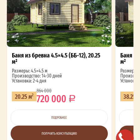
Баня из бревна 4.5×4.5 (ББ-12), 20.25
Баня из 
м²
м²
Размеры: 4.5×4.5 м
Размеры: 4
Производство: 14-30 дней
Производс
Установка: 2-4 дня
Установка:
864 000
720 000
20.25 м
38.25 
2
ПОДРОБНЕЕ
ПОЛУЧИТЬ КОНСУЛЬТАЦИЮ