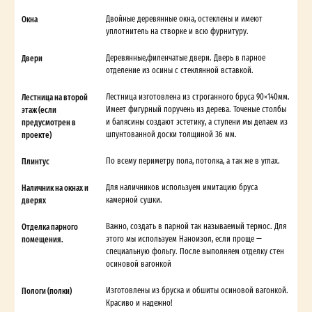
Окна
Двойные деревянные окна, остеклены и имеют
уплотнитель на створке и всю фурнитуру.
Двери
Деревянные,филенчатые двери. Дверь в парное
отделение из осины с стеклянной вставкой.
Лестница на второй
Лестница изготовлена из строганного бруса 90×140мм.
этаж (если
Имеет фигурный поручень из дерева. Точеные столбы
предусмотрен в
и балясины создают эстетику, а ступени мы делаем из
проекте)
шпунтованной доски толщиной 36 мм.
Плинтус
По всему периметру пола, потолка, а так же в углах.
Наличник на окнах и
Для наличников используем имитацию бруса
дверях
камерной сушки.
Отделка парного
Важно, создать в парной так называемый термос. Для
помещения.
этого мы используем Наноизол, если проще —
специальную фольгу. После выполняем отделку стен
осиновой вагонкой
Пологи (полки)
Изготовлены из бруска и обшиты осиновой вагонкой.
Красиво и надежно!