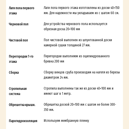
Лаги пола первого
Лаги пола первого этажа изготовлены из доски 40×150
этажа
мм. Для надежности мы укладываем их с шагом 60 см.
Черновой пол
Для устройства чернового пола используется
обрезная доска 20×100 мм
Чистовой пол
Пол чистовой выполнен из шпунтованной доски
камерной сушки толщиной 27 мм.
Перегородки 1-го
Перегородки выполняем из оцилиндрованного
этажа
бревна 200 мм
Сборка
Сборку венцов сруба производим на нагеля из березы
диаметром 24 мм.
Стропильная
Стропила выполнены так же из доски 40×100 мм и
система
имеют шаг в 1 метр.
Обрешетка крыши.
Обрешетка доской 20×100 мм с шагом не более 300-
350 мм.
Парогидроизоляция
Используем мембранную пленку