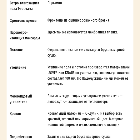
Ветро-влагозащита
Пергамин
пола 1-го этажа
Фронтоны крыши
Фронтоны из оцилиндрованного бревна
Пароветро-
Здесь так же используется мембранная пленка.
изоляция мансарды
Потолок
Отделка потолка так же имитацией бруса камерной
сушки.
Утепление
Утепление пола и потолка производится материалами
ISOVER или KNAUF по умолчанию, толщина утеплителя
составляет 100 мм. По Вашему желанию мы можем ее
увеличить.
Межвенцовый
В пазах между венцами укладываем утеплитель —
утеплитель
льноджут. Он защищает от теплопотерь.
Кровля
Кровельный материал — Ондулин. На выбор есть
красный, зеленый или коричневый цвет. Материал
волнистой формы и очень симпатично выглядит.
Поднебесники
Зашиты имитацией бруса камерной сушки.