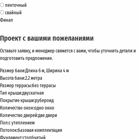
ленточный
свайный
Финал
Проект с вашими пожеланиями
Оставьте заявку, и менеджер свяжется с вами, чтобы уточнить детали и
подготовить предложение.
Размер бани:
Длина 6 м, Ширина 4 м
Высота бани:
2.2 метра
Размер террасы:
без террасы
Тип крыши:
двускатная
Покрытие крыши:
рубероид
Количество окон:
одно окно
Количество дверей:
две двери
Пол:
с утеплением
Потолок:
базовая комплектация
Фундамент:
столбчатый