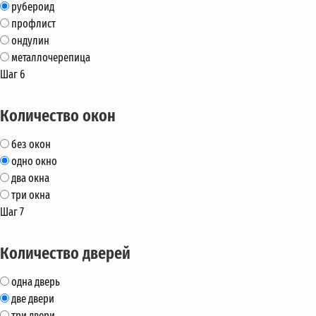
рубероид
профлист
ондулин
металлочерепица
Шаг 6
Количество окон
без окон
одно окно
два окна
три окна
Шаг 7
Количество дверей
одна дверь
две двери
три двери