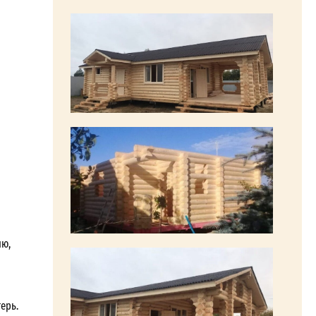
ию,
ерь.