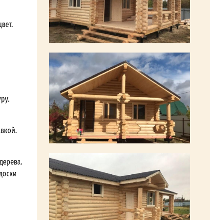
вет.
ру.
авкой.
дерева.
 доски