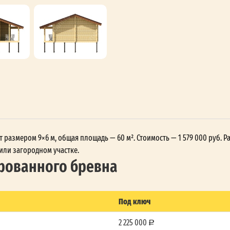
 размером 9×6 м, общая площадь — 60 м². Стоимость — 1 579 000 руб. Ра
или загородном участке.
рованного бревна
Под ключ
2 225 000