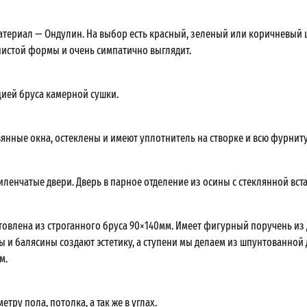
териал — Ондулин. На выбор есть красный, зеленый или коричневый ц
истой формы и очень симпатично выглядит.
ией бруса камерной сушки.
янные окна, остеклены и имеют уплотнитель на створке и всю фурниту
ленчатые двери. Дверь в парное отделение из осины с стеклянной вст
товлена из строганного бруса 90×140мм. Имеет фигурный поручень из 
ы и балясины создают эстетику, а ступени мы делаем из шпунтованной
м.
етру пола, потолка, а так же в углах.