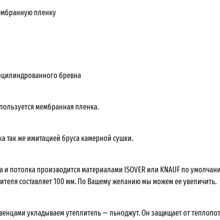
ембранную пленку
оцилиндрованного бревна
спользуется мембранная пленка.
ка так же имитацией бруса камерной сушки.
а и потолка производится материалами ISOVER или KNAUF по умолчан
ителя составляет 100 мм. По Вашему желанию мы можем ее увеличить.
 венцами укладываем утеплитель — льноджут. Он защищает от теплопот