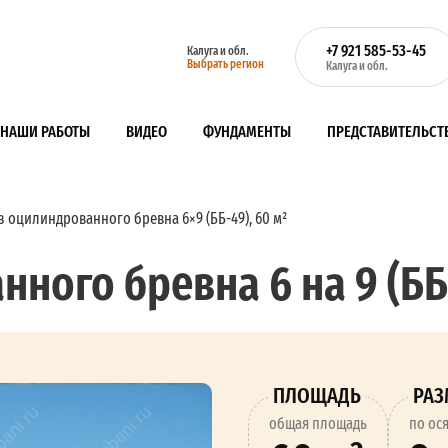
+7 921 585-53-45
Калуга и обл.
Выбрать регион
Калуга и обл.
НАШИ РАБОТЫ
ВИДЕО
ФУНДАМЕНТЫ
ПРЕДСТАВИТЕЛЬСТ
з оцилиндрованного бревна 6×9 (ББ-49), 60 м²
ного бревна 6 на 9 (ББ-
ПЛОЩАДЬ
РА
oбщая площадь
по ос