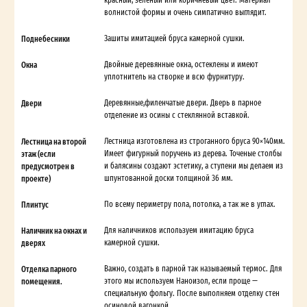
волнистой формы и очень симпатично выглядит.
Поднебесники
Зашиты имитацией бруса камерной сушки.
Окна
Двойные деревянные окна, остеклены и имеют
уплотнитель на створке и всю фурнитуру.
Двери
Деревянные,филенчатые двери. Дверь в парное
отделение из осины с стеклянной вставкой.
Лестница на второй
Лестница изготовлена из строганного бруса 90×140мм.
этаж (если
Имеет фигурный поручень из дерева. Точеные столбы
предусмотрен в
и балясины создают эстетику, а ступени мы делаем из
проекте)
шпунтованной доски толщиной 36 мм.
Плинтус
По всему периметру пола, потолка, а так же в углах.
Наличник на окнах и
Для наличников используем имитацию бруса
дверях
камерной сушки.
Отделка парного
Важно, создать в парной так называемый термос. Для
помещения.
этого мы используем Наноизол, если проще —
специальную фольгу. После выполняем отделку стен
осиновой вагонкой