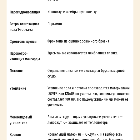
Парогидроизоляция
Используем мембранную пленку
Ветро-влагозащита
Пергамин
пола 1-го этажа
Фронтоны крыши
Фронтоны из оцилиндрованного бревна
Пароветро-
Здесь так же используется мембранная пленка.
изоляция мансарды
Потолок
Отделка потолка так же имитацией бруса камерной
сушки.
Утепление
Утепление пола и потолка производится материалами
ISOVER или KNAUF по умолчанию, толщина утеплителя
составляет 100 мм. По Вашему желанию мы можем ее
увеличить.
Межвенцовый
В пазах между венцами укладываем утеплитель —
утеплитель
льноджут. Он защищает от теплопотерь.
Кровля
Кровельный материал — Ондулин. На выбор есть
красный, зеленый или коричневый цвет. Материал