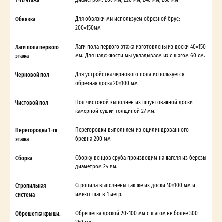
Обвязка
Для обвязки мы используем обрезной брус:
200×150мм
Лаги пола первого
Лаги пола первого этажа изготовлены из доски 40×150
этажа
мм. Для надежности мы укладываем их с шагом 60 см.
Черновой пол
Для устройства чернового пола используется
обрезная доска 20×100 мм
Чистовой пол
Пол чистовой выполнен из шпунтованной доски
камерной сушки толщиной 27 мм.
Перегородки 1-го
Перегородки выполняем из оцилиндрованного
этажа
бревна 200 мм
Сборка
Сборку венцов сруба производим на нагеля из березы
диаметром 24 мм.
Стропильная
Стропила выполнены так же из доски 40×100 мм и
система
имеют шаг в 1 метр.
Обрешетка крыши.
Обрешетка доской 20×100 мм с шагом не более 300-
350 мм.