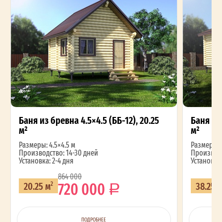
Баня из бревна 4.5×4.5 (ББ-12), 20.25
Баня из 
м²
м²
Размеры: 4.5×4.5 м
Размеры: 4
Производство: 14-30 дней
Производс
Установка: 2-4 дня
Установка:
864 000
720 000
20.25 м
38.25 
2
ПОДРОБНЕЕ