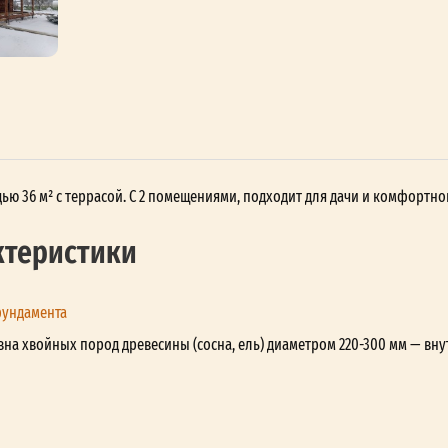
ью 36 м² с террасой. С 2 помещениями, подходит для дачи и комфортно
ктеристики
фундамента
вна хвойных пород древесины (сосна, ель) диаметром 220-300 мм — вну