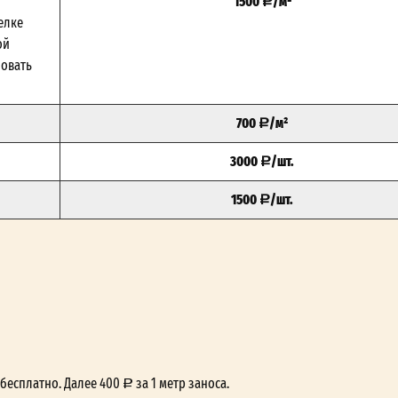
1500
/м²
елке
ой
зовать
700
/м²
3000
/шт.
1500
/шт.
— бесплатно. Далее 400
за 1 метр заноса.