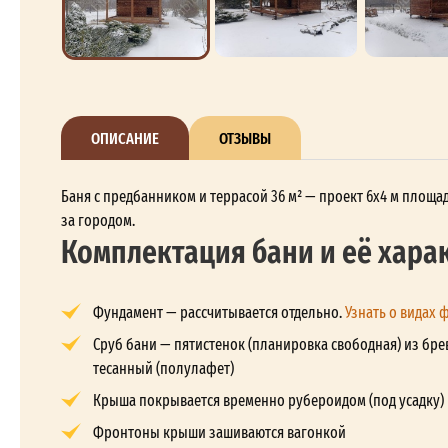
ОПИСАНИЕ
ОТЗЫВЫ
Баня с предбанником и террасой 36 м² — проект 6x4 м площад
за городом.
Комплектация бани и её хара
Фундамент — рассчитывается отдельно.
Узнать о видах 
Сруб бани — пятистенок (планировка свободная) из бре
тесанный (полулафет)
Крыша покрывается временно рубероидом (под усадку)
Фронтоны крыши зашиваются вагонкой