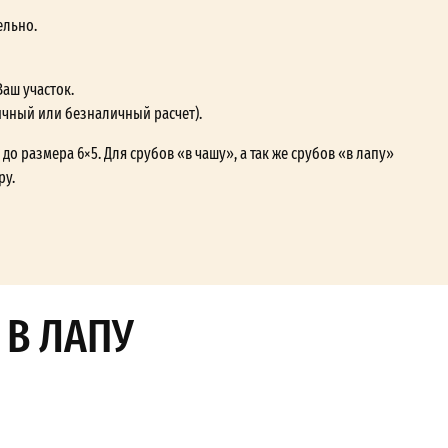
ельно.
Ваш участок.
ичный или безналичный расчет).
до размера 6×5. Для срубов «в чашу», а так же срубов «в лапу»
ру.
 В ЛАПУ