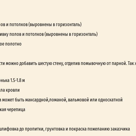
лов и потолков (выровнены в горизонталь)
ивку полов и потолков (выровнены в горизонталь)
ое полотно
ти можно добавить шестую стену, отделив помывочную от парной. Так 
ька 1.5-1.8 м
ала кровли
а может быть мансардной,ломаной, вальмовой или односкатной
кая черепица
шлифовка до пропитки, грунтовка и покраска пожеланию заказчика