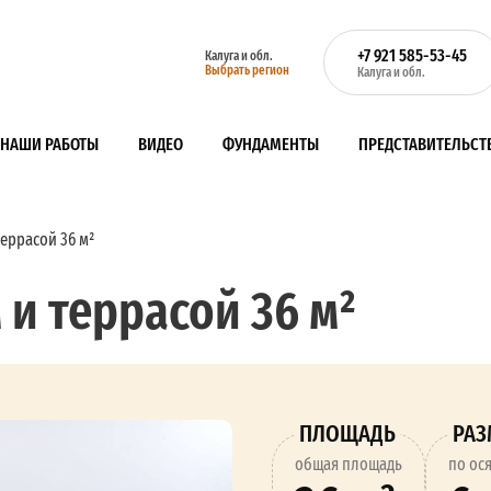
+7 921 585-53-45
Калуга и обл.
Выбрать регион
Калуга и обл.
НАШИ РАБОТЫ
ВИДЕО
ФУНДАМЕНТЫ
ПРЕДСТАВИТЕЛЬСТ
еррасой 36 м²
 и террасой 36 м²
ПЛОЩАДЬ
РА
oбщая площадь
по ос