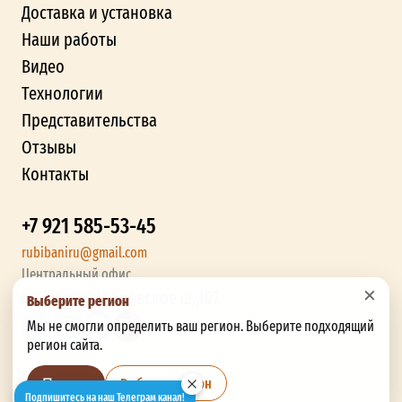
Доставка и установка
Наши работы
Видео
Технологии
Представительства
Отзывы
Контакты
+7 921 585-53-45
rubibaniru@gmail.com
Центральный офис
×
г. Калуга, Грабцевское ш.,107
Выберите регион
Мы не смогли определить ваш регион. Выберите подходящий
регион сайта.
Выбрать регион
Позже
Подпишитесь на наш Телеграм канал!